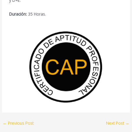
y D+E.
Duración:
35 Horas.
←
Previous Post
Next Post
→