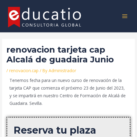
Skip
Post
MAI
to
navigation
MEN
content
renovacion tarjeta cap
Alcalá de guadaira Junio
/
renovacion.cap
/ By
Administrador
Tenemos fecha para un nuevo curso de renovación de la
tarjeta CAP que comienza el próximo 23 de Junio del 2023,
y se impartirá en nuestro Centro de Formación de Alcalá de
Guadaira. Sevilla.
Reserva tu plaza