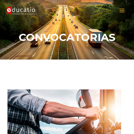
Skip
MAI
to
MEN
content
CONVOCATORIAS