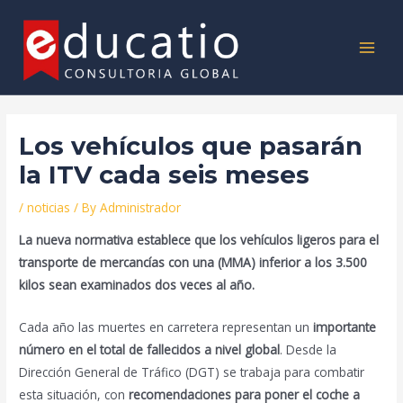
Skip
Post
MAI
to
navigation
MEN
content
Los vehículos que pasarán
la ITV cada seis meses
/
noticias
/ By
Administrador
La nueva normativa establece que los vehículos ligeros para el
transporte de mercancías con una (MMA) inferior a los 3.500
kilos sean examinados dos veces al año.
Cada año las muertes en carretera representan un
importante
número en el total de fallecidos a nivel global
. Desde la
Dirección General de Tráfico (DGT) se trabaja para combatir
esta situación, con
recomendaciones para poner el coche a