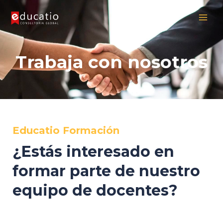
Skip
MAI
to
MEN
content
Trabaja con nosotros
Educatio Formación
¿Estás interesado en
formar parte de nuestro
equipo de docentes?