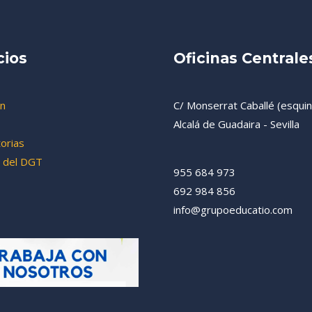
cios
Oficinas Centrale
n
C/ Monserrat Caballé (esquina
Alcalá de Guadaira - Sevilla
orias
 del DGT
955 684 973
692 984 856
info@grupoeducatio.com