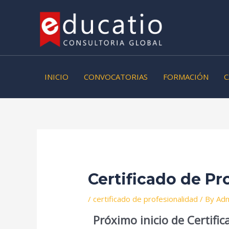
Skip
Post
to
navigation
content
INICIO
CONVOCATORIAS
FORMACIÓN
C
Certificado de P
/
certificado de profesionalidad
/ By
Adm
Próximo inicio de Certifi